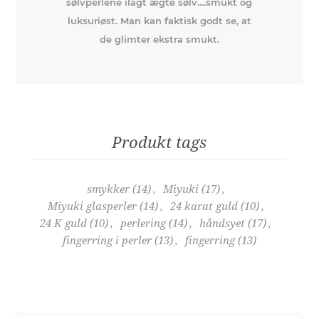
sølvperlene ilagt ægte sølv....smukt og
luksuriøst. Man kan faktisk godt se, at
de glimter ekstra smukt.
Produkt tags
smykker
(14)
,
Miyuki
(17)
,
Miyuki glasperler
(14)
,
24 karat guld
(10)
,
24 K guld
(10)
,
perlering
(14)
,
håndsyet
(17)
,
fingerring i perler
(13)
,
fingerring
(13)