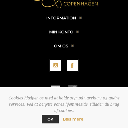
INFORMATION
MIN KONTO
OM OS
Cookies hjælper os med at holde styr på varekurv og andre
services. Ved at benytte vores hjemmeside, tillader du brug
Copyright © 2026 Conradi Copenhagen. Alle rettigheder forbeholdt.
af cookies.
Powered by
nopCommerce
Læs mere
OK