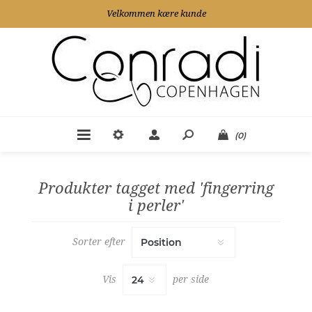
Velkommen kære kunde
(0)
Produkter tagget med 'fingerring
i perler'
Sorter efter
Vis
per side