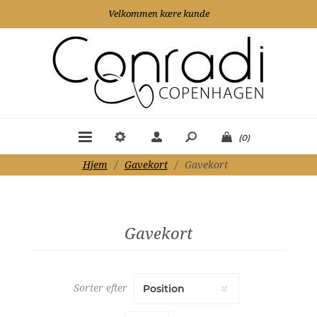
Velkommen kære kunde
(0)
Hjem
/
Gavekort
/
Gavekort
Gavekort
Sorter efter