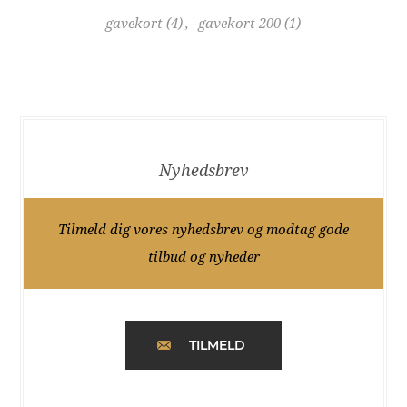
gavekort
(4)
,
gavekort 200
(1)
Nyhedsbrev
Tilmeld dig vores nyhedsbrev og modtag gode
tilbud og nyheder
TILMELD