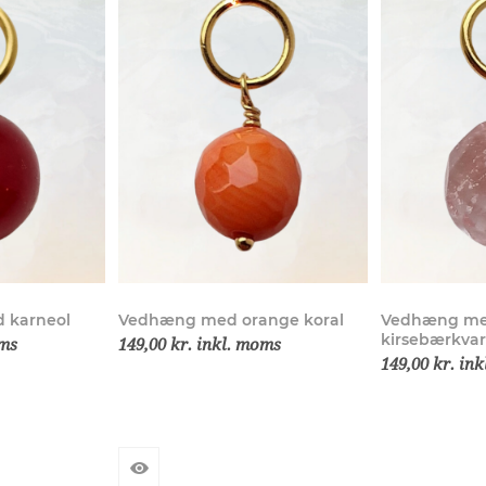
 karneol
Vedhæng med orange koral
Vedhæng med
kirsebærkvar
oms
149,00 kr. inkl. moms
149,00 kr. in