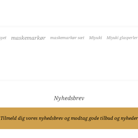
maskemarkør
yet
maskemarkør sæt
Miyuki
Miyuki glasperler
Nyhedsbrev
Tilmeld dig vores nyhedsbrev og modtag gode tilbud og nyheder