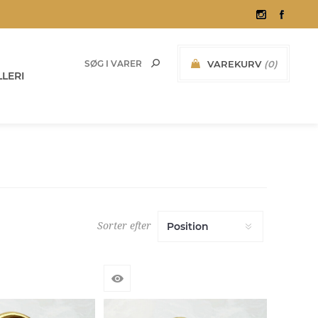
VAREKURV
(0)
LERI
0,00 KR. INKL. MOMS
Sorter efter