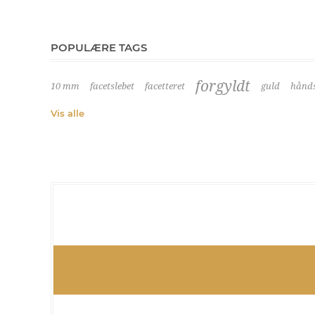
POPULÆRE TAGS
forgyldt
10 mm
facetslebet
facetteret
guld
hånds
Vis alle