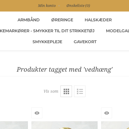
Min konto
Ønskeliste
(0)
ARMBÅND
ØRERINGE
HALSKÆDER
KEMARKØRER - SMYKKER TIL DIT STRIKKETØJ
MODELGAL
SMYKKEPLEJE
GAVEKORT
Produkter tagget med 'vedhæng'
Vis som