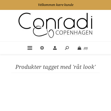
Velkommen kære kunde
(0)
Produkter tagget med 'råt look'