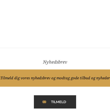
Nyhedsbrev
Tilmeld dig vores nyhedsbrev og modtag gode tilbud og nyheder
TILMELD