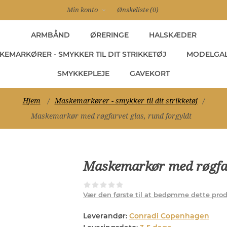
Min konto
Ønskeliste
(0)
ARMBÅND
ØRERINGE
HALSKÆDER
KEMARKØRER - SMYKKER TIL DIT STRIKKETØJ
MODELGAL
SMYKKEPLEJE
GAVEKORT
Hjem
/
Maskemarkører - smykker til dit strikketøj
/
Maskemarkør med røgfarvet glas, rund forgyldt
Maskemarkør med røgfarv
Vær den første til at bedømme dette pro
Leverandør:
Conradi Copenhagen