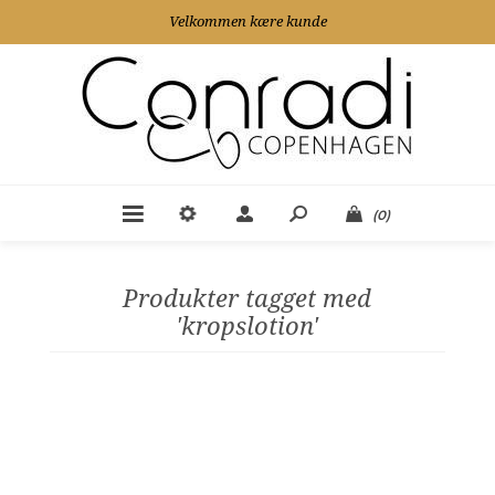
Velkommen kære kunde
(0)
Produkter tagget med
'kropslotion'