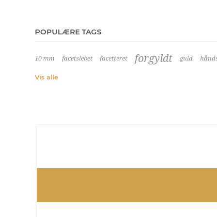
POPULÆRE TAGS
forgyldt
10 mm
facetslebet
facetteret
guld
hånds
Vis alle