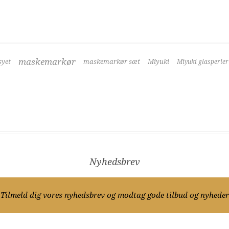
maskemarkør
yet
maskemarkør sæt
Miyuki
Miyuki glasperler
Nyhedsbrev
Tilmeld dig vores nyhedsbrev og modtag gode tilbud og nyheder