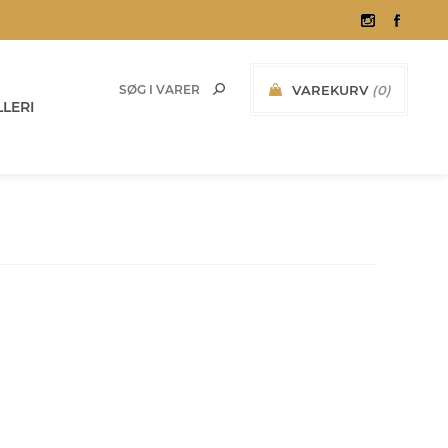
VAREKURV
(0)
LERI
0,00 KR. INKL. MOMS