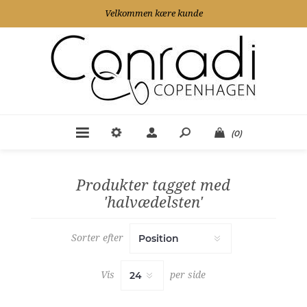
Velkommen kære kunde
(0)
Produkter tagget med
'halvædelsten'
Sorter efter
Vis
per side