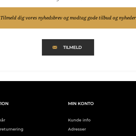
Tilmeld dig vores nyhedsbrev og modtag gode tilbud og nyheder
TILMELD
ION
MIN KONTO
kår
Kunde info
 returnering
Adresser