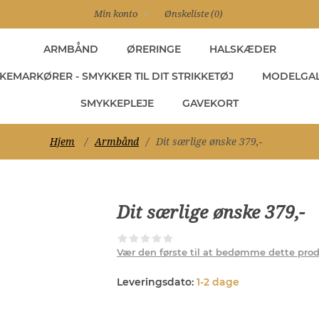
Min konto
Ønskeliste
(0)
ARMBÅND
ØRERINGE
HALSKÆDER
KEMARKØRER - SMYKKER TIL DIT STRIKKETØJ
MODELGAL
SMYKKEPLEJE
GAVEKORT
Hjem
/
Armbånd
/
Dit særlige ønske 379,-
Dit særlige ønske 379,-
Vær den første til at bedømme dette pro
Leveringsdato:
1-2 dage