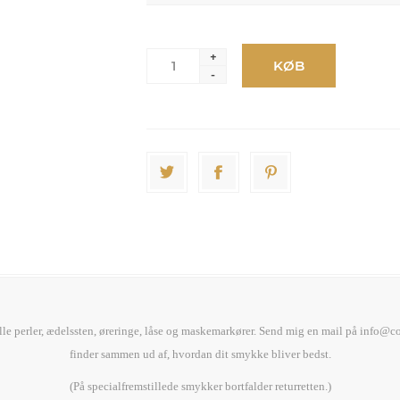
+
KØB
-
le perler, ædelssten, øreringe, låse og maskemarkører. Send mig en mail på
info@co
finder sammen ud af, hvordan dit smykke bliver bedst.
(På specialfremstillede smykker bortfalder returretten.)