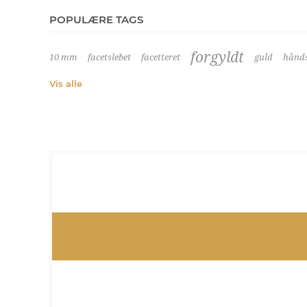
POPULÆRE TAGS
forgyldt
10 mm
facetslebet
facetteret
guld
hånds
Vis alle