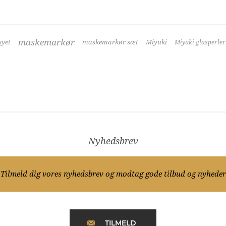
maskemarkør
yet
maskemarkør sæt
Miyuki
Miyuki glasperler
Nyhedsbrev
Tilmeld dig vores nyhedsbrev og modtag gode tilbud og nyheder
TILMELD