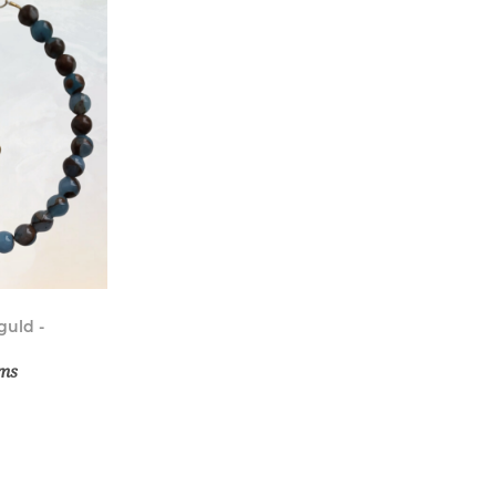
guld -
oms