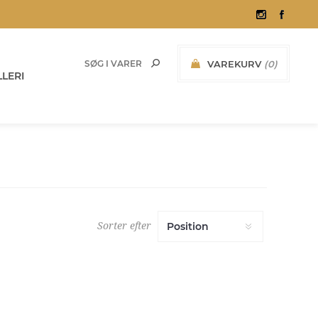
VAREKURV
(0)
LERI
0,00 KR. INKL. MOMS
Sorter efter