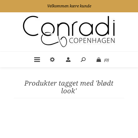
Velkommen kære kunde
(0)
Produkter tagget med 'blødt
look'