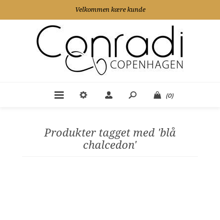
Velkommen kære kunde
(0)
Produkter tagget med 'blå
chalcedon'